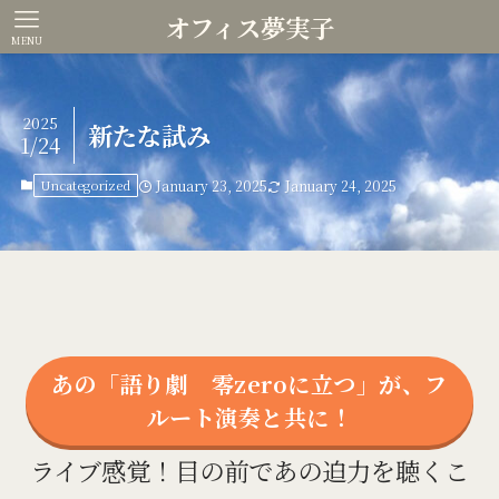
オフィス夢実子
MENU
2025
新たな試み
1/24
Uncategorized
January 23, 2025
January 24, 2025
あの「語り劇 零zeroに立つ」が、フ
ルート演奏と共に！
ライブ感覚！目の前であの迫力を聴くこ