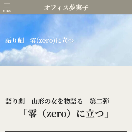
オフィス夢実子
MENU
語り劇 零(zero)に立つ
語り劇 山形の女を物語る 第二弾
「零（zero）に立つ」