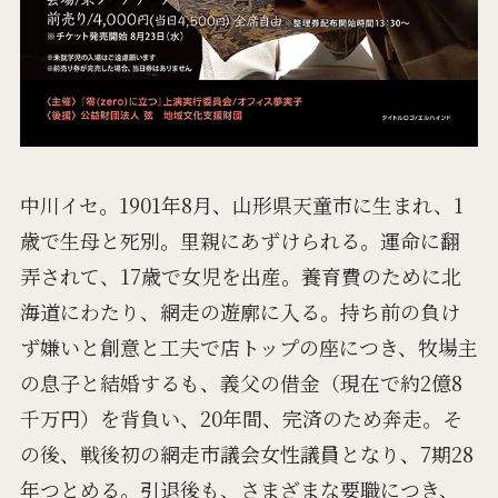
中川イセ。1901年8月、山形県天童市に生まれ、1
歳で生母と死別。里親にあずけられる。運命に翻
弄されて、17歳で女児を出産。養育費のために北
海道にわたり、網走の遊廓に入る。持ち前の負け
ず嫌いと創意と工夫で店トップの座につき、牧場主
の息子と結婚するも、義父の借金（現在で約2億8
千万円）を背負い、20年間、完済のため奔走。そ
の後、戦後初の網走市議会女性議員となり、7期28
年つとめる。引退後も、さまざまな要職につき、