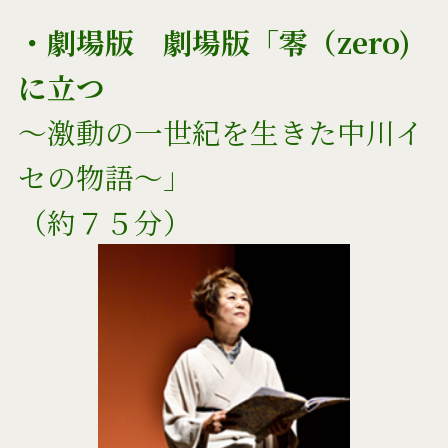
・劇場版 劇場版「零（zero)
に立つ
～激動の一世紀を生きた中川イ
セの物語～」
（約７５分）