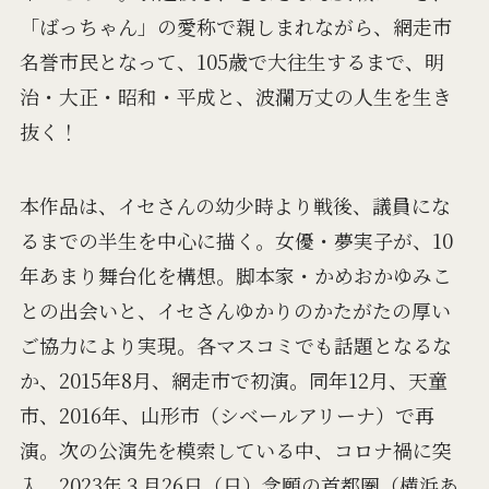
「ばっちゃん」の愛称で親しまれながら、網走市
名誉市民となって、105歳で大往生するまで、明
治・大正・昭和・平成と、波瀾万丈の人生を生き
抜く！
本作品は、イセさんの幼少時より戦後、議員にな
るまでの半生を中心に描く。女優・夢実子が、10
年あまり舞台化を構想。脚本家・かめおかゆみこ
との出会いと、イセさんゆかりのかたがたの厚い
ご協力により実現。各マスコミでも話題となるな
か、2015年8月、網走市で初演。同年12月、天童
市、2016年、山形市（シベールアリーナ）で再
演。次の公演先を模索している中、コロナ禍に突
入。2023年３月26日（日）念願の首都圏（横浜あ