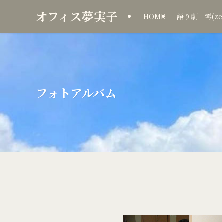
オフィス夢実子
HOME
語り劇 零(ze
フォトアルバム